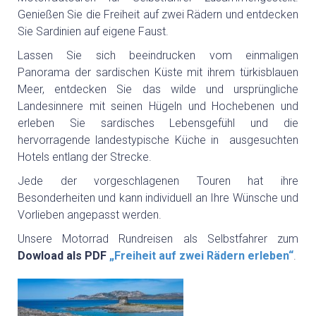
GEFÜHRTE MOTORRADTOUREN
Genießen Sie die Freiheit auf zwei Rädern und entdecken
Sie Sardinien auf eigene Faust.
GOLF
Lassen Sie sich beeindrucken vom einmaligen
Panorama der sardischen Küste mit ihrem türkisblauen
Meer, entdecken Sie das wilde und ursprüngliche
GOLFPLÄTZE
Landesinnere mit seinen Hügeln und Hochebenen und
erleben Sie sardisches Lebensgefühl und die
GOLFREISEN SARDINIEN
hervorragende landestypische Küche in ausgesuchten
Hotels entlang der Strecke.
Jede der vorgeschlagenen Touren hat ihre
GOLFREISEN WELTWEIT
Besonderheiten und kann individuell an Ihre Wünsche und
Vorlieben angepasst werden.
RUNDREISEN
Unsere Motorrad Rundreisen als Selbstfahrer zum
Dowload als PDF
„Freiheit auf zwei Rädern erleben“
.
MIETWAGEN RUNDREISE
GRUPPENREISEN