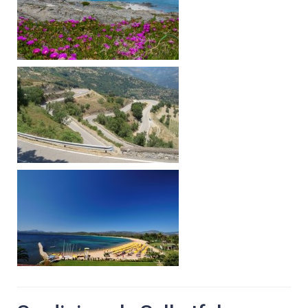
BED & BREAKFAST
SARDINIEN INDIVIDUELL
AKTIV
WANDERN
RADFAHREN
KITESURFEN
FEWO
EVENTS