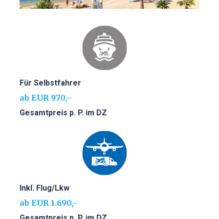
BED & BREAKFAST
SARDINIEN INDIVIDUELL
AKTIV
Für Selbstfahrer
ab EUR 970,–
WANDERN
Gesamtpreis p. P. im DZ
RADFAHREN
KITESURFEN
Inkl. Flug/Lkw
FEWO
ab EUR 1.690,–
EVENTS
Gesamtpreis p. P. im DZ