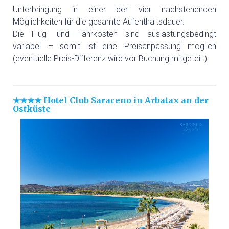
GEFÜHRTE MOTORRADTOUREN
Unterbringung in einer der vier nachstehenden
Möglichkeiten für die gesamte Aufenthaltsdauer.
GOLF
Die Flug- und Fährkosten sind auslastungsbedingt
variabel – somit ist eine Preisanpassung möglich
(eventuelle Preis-Differenz wird vor Buchung mitgeteilt).
GOLFPLÄTZE
★★★★ Hotel Club Saraceno in Arbatax an der
GOLFREISEN SARDINIEN
Ostküste
GOLFREISEN WELTWEIT
RUNDREISEN
MIETWAGEN RUNDREISE
GRUPPENREISEN