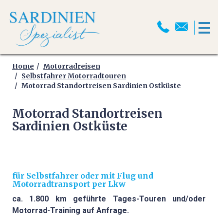
HOME
MOTORRADREISEN
Home
Motorradreisen
Selbstfahrer Motorradtouren
Motorrad Standortreisen Sardinien Ostküste
MOTORRADPROGRAMM
Motorrad Standortreisen
MOTORRADTRANSPORT
Sardinien Ostküste
MOTORRAD ABSCHLUSSFAHRT
2026
SELBSTFAHRER
für Selbstfahrer oder mit Flug und
Motorradtransport per Lkw
MOTORRADTOUREN
ca. 1.800 km geführte Tages-Touren und/oder
Motorrad-Training auf Anfrage.