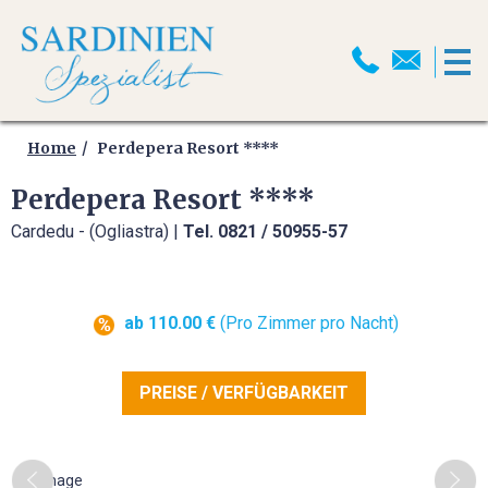
HOME
MOTORRADREISEN
Home
Perdepera Resort ****
Perdepera Resort ****
MOTORRADPROGRAMM
Cardedu - (Ogliastra) |
Tel. 0821 / 50955-57
MOTORRADTRANSPORT
MOTORRAD ABSCHLUSSFAHRT
ab 110.00 €
(Pro Zimmer pro Nacht)
2026
SELBSTFAHRER
PREISE / VERFÜGBARKEIT
MOTORRADTOUREN