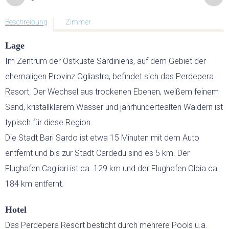
GEFÜHRTE MOTORRADTOUREN
Beschreibung
Zimmer
GOLF
Lage
Im Zentrum der Ostküste Sardiniens, auf dem Gebiet der
GOLFPLÄTZE
ehemaligen Provinz Ogliastra, befindet sich das Perdepera
Resort. Der Wechsel aus trockenen Ebenen, weißem feinem
GOLFREISEN SARDINIEN
Sand, kristallklarem Wasser und jahrhundertealten Wäldern ist
typisch für diese Region.
GOLFREISEN WELTWEIT
Die Stadt Bari Sardo ist etwa 15 Minuten mit dem Auto
entfernt und bis zur Stadt Cardedu sind es 5 km. Der
RUNDREISEN
Flughafen Cagliari ist ca. 129 km und der Flughafen Olbia ca.
184 km entfernt.
MIETWAGEN RUNDREISE
Hotel
GRUPPENREISEN
Das Perdepera Resort besticht durch mehrere Pools u.a.