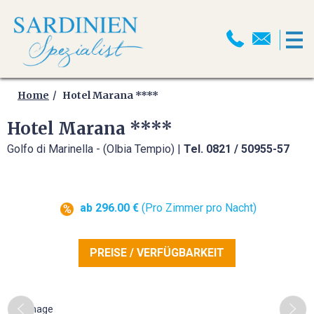
HOME
MOTORRADREISEN
Home
Hotel Marana ****
Hotel Marana ****
MOTORRADPROGRAMM
Golfo di Marinella - (Olbia Tempio) |
Tel. 0821 / 50955-57
MOTORRADTRANSPORT
MOTORRAD ABSCHLUSSFAHRT
ab 296.00 €
(Pro Zimmer pro Nacht)
2026
SELBSTFAHRER
PREISE / VERFÜGBARKEIT
MOTORRADTOUREN