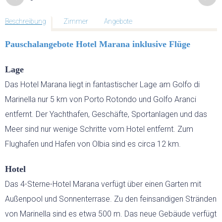
GEFÜHRTE MOTORRADTOUREN
Beschreibung
Zimmer
Angebote
GOLF
Pauschalangebote Hotel Marana inklusive Flüge
GOLFPLÄTZE
Lage
Das Hotel Marana liegt in fantastischer Lage am Golfo di
GOLFREISEN SARDINIEN
Marinella nur 5 km von Porto Rotondo und Golfo Aranci
entfernt. Der Yachthafen, Geschäfte, Sportanlagen und das
Meer sind nur wenige Schritte vom Hotel entfernt. Zum
GOLFREISEN WELTWEIT
Flughafen und Hafen von Olbia sind es circa 12 km.
RUNDREISEN
Hotel
Das 4-Sterne-Hotel Marana verfügt über einen Garten mit
MIETWAGEN RUNDREISE
Außenpool und Sonnenterrase. Zu den feinsandigen Stränden
von Marinella sind es etwa 500 m. Das neue Gebäude verfügt
GRUPPENREISEN