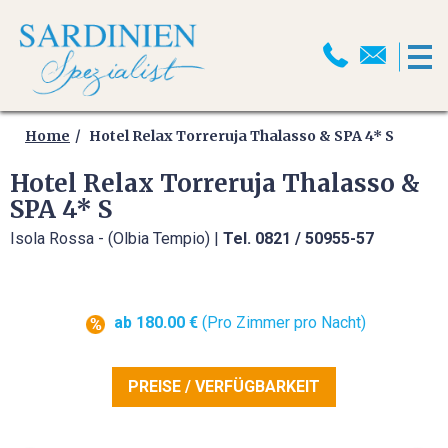
HOME
MOTORRADREISEN
Home
Hotel Relax Torreruja Thalasso & SPA 4* S
Hotel Relax Torreruja Thalasso &
MOTORRADPROGRAMM
SPA 4* S
Isola Rossa - (Olbia Tempio) |
Tel. 0821 / 50955-57
MOTORRADTRANSPORT
MOTORRAD ABSCHLUSSFAHRT
2026
ab 180.00 €
(Pro Zimmer pro Nacht)
SELBSTFAHRER
MOTORRADTOUREN
PREISE / VERFÜGBARKEIT