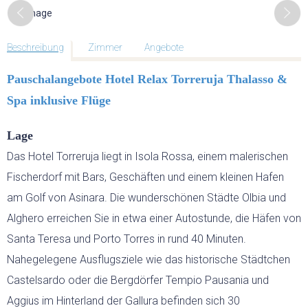
GEFÜHRTE MOTORRADTOUREN
GOLF
Beschreibung
Zimmer
Angebote
Pauschalangebote Hotel Relax Torreruja Thalasso &
GOLFPLÄTZE
Spa inklusive Flüge
Lage
GOLFREISEN SARDINIEN
Das Hotel Torreruja liegt in Isola Rossa, einem malerischen
Fischerdorf mit Bars, Geschäften und einem kleinen Hafen
GOLFREISEN WELTWEIT
am Golf von Asinara. Die wunderschönen Städte Olbia und
RUNDREISEN
Alghero erreichen Sie in etwa einer Autostunde, die Häfen von
Santa Teresa und Porto Torres in rund 40 Minuten.
MIETWAGEN RUNDREISE
Nahegelegene Ausflugsziele wie das historische Städtchen
Castelsardo oder die Bergdörfer Tempio Pausania und
Aggius im Hinterland der Gallura befinden sich 30
GRUPPENREISEN