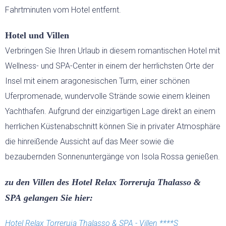
Fahrtminuten vom Hotel entfernt.
BED & BREAKFAST
Hotel und Villen
Verbringen Sie Ihren Urlaub in diesem romantischen Hotel mit
SARDINIEN INDIVIDUELL
Wellness- und SPA-Center in einem der herrlichsten Orte der
AKTIV
Insel mit einem aragonesischen Turm, einer schönen
Uferpromenade, wundervolle Strände sowie einem kleinen
WANDERN
Yachthafen. Aufgrund der einzigartigen Lage direkt an einem
herrlichen Küstenabschnitt können Sie in privater Atmosphäre
die hinreißende Aussicht auf das Meer sowie die
RADFAHREN
bezaubernden Sonnenuntergänge von Isola Rossa genießen.
KITESURFEN
zu den Villen des Hotel Relax Torreruja Thalasso &
SPA gelangen Sie hier:
FEWO
EVENTS
Hotel Relax Torreruja Thalasso & SPA - Villen ****S