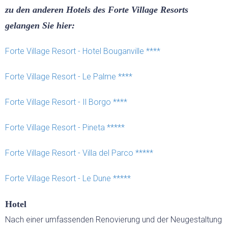
zu den anderen Hotels des Forte Village Resorts
BED & BREAKFAST
gelangen Sie hier:
Forte Village Resort - Hotel Bouganville ****
SARDINIEN INDIVIDUELL
AKTIV
Forte Village Resort - Le Palme ****
Forte Village Resort - Il Borgo ****
WANDERN
Forte Village Resort - Pineta *****
RADFAHREN
Forte Village Resort - Villa del Parco *****
KITESURFEN
Forte Village Resort - Le Dune *****
FEWO
Hotel
Nach einer umfassenden Renovierung und der Neugestaltung
EVENTS