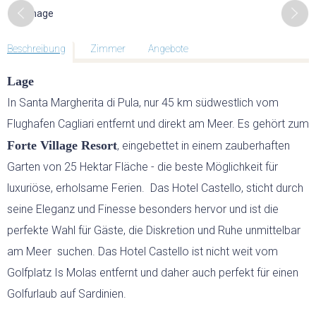
GEFÜHRTE MOTORRADTOUREN
GOLF
Beschreibung
Zimmer
Angebote
Lage
GOLFPLÄTZE
In Santa Margherita di Pula, nur 45 km südwestlich vom
Flughafen Cagliari entfernt und direkt am Meer. Es gehört zum
GOLFREISEN SARDINIEN
Forte Village Resort
, eingebettet in einem zauberhaften
Garten von 25 Hektar Fläche - die beste Möglichkeit für
GOLFREISEN WELTWEIT
luxuriöse, erholsame Ferien. Das Hotel Castello, sticht durch
seine Eleganz und Finesse besonders hervor und ist die
RUNDREISEN
perfekte Wahl für Gäste, die Diskretion und Ruhe unmittelbar
am Meer suchen. Das Hotel Castello ist nicht weit vom
MIETWAGEN RUNDREISE
Golfplatz Is Molas entfernt und daher auch perfekt für einen
Golfurlaub auf Sardinien.
GRUPPENREISEN