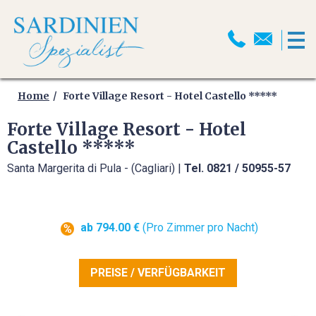
HOME
MOTORRADREISEN
Home
Forte Village Resort - Hotel Castello *****
Forte Village Resort - Hotel
MOTORRADPROGRAMM
Castello *****
Santa Margerita di Pula - (Cagliari) |
Tel. 0821 / 50955-57
MOTORRADTRANSPORT
MOTORRAD ABSCHLUSSFAHRT
2026
ab 794.00 €
(Pro Zimmer pro Nacht)
SELBSTFAHRER
MOTORRADTOUREN
PREISE / VERFÜGBARKEIT