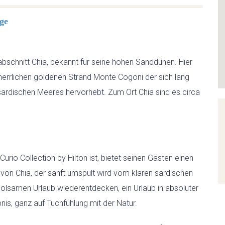
ge
SARDINIEN INDIVIDUELL
AKTIV
nabschnitt Chia, bekannt für seine hohen Sanddünen. Hier
 herrlichen goldenen Strand Monte Cogoni der sich lang
WANDERN
ardischen Meeres hervorhebt. Zum Ort Chia sind es circa
RADFAHREN
KITESURFEN
Curio Collection by Hilton ist, bietet seinen Gästen einen
FEWO
von Chia, der sanft umspült wird vom klaren sardischen
holsamen Urlaub wiederentdecken, ein Urlaub in absoluter
EVENTS
is, ganz auf Tuchfühlung mit der Natur.