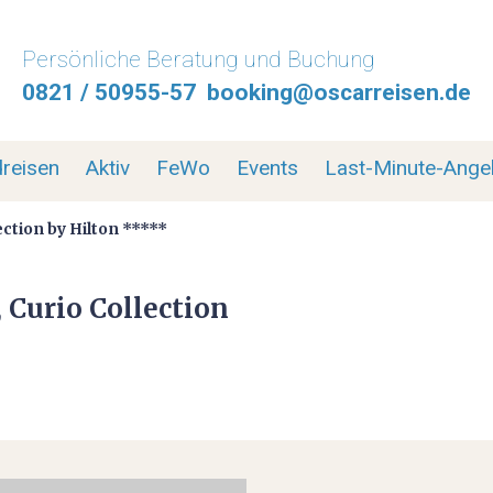
Persönliche Beratung und Buchung
0821 / 50955-57
booking@oscarreisen.de
HOME
MOTORRADREISEN
reisen
Aktiv
FeWo
Events
Last-Minute-Ange
MOTORRADPROGRAMM
ection by Hilton *****
MOTORRADTRANSPORT
, Curio Collection
MOTORRAD ABSCHLUSSFAHRT 2026
SELBSTFAHRER MOTORRADTOUREN
GEFÜHRTE MOTORRADTOUREN