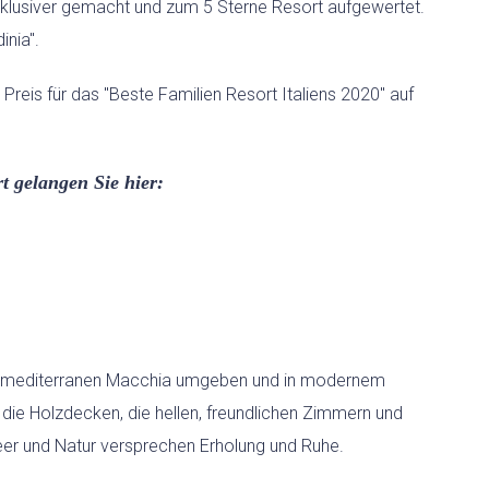
HOCHZEITEN
xklusiver gemacht und zum 5 Sterne Resort aufgewertet.
inia".
LAST-MINUTE-ANGEBOTE
reis für das "Beste Familien Resort Italiens 2020" auf
SERVICE
t gelangen Sie hier:
en mediterranen Macchia umgeben und in modernem
 die Holzdecken, die hellen, freundlichen Zimmern und
eer und Natur versprechen Erholung und Ruhe.