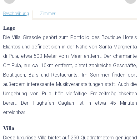
GEFÜHRTE MOTORRADTOUREN
Beschreibung
Zimmer
GOLF
Lage
Die Villa Girasole gehört zum Portfolio des Boutique Hotels
GOLFPLÄTZE
Eliantos und befindet sich in der Nähe von Santa Margherita
di Pula, etwa 500 Meter vom Meer entfernt. Der charmante
GOLFREISEN SARDINIEN
Ort Pula, nur ca. 10km entfernt, bietet zahlreiche Geschäfte,
Boutiquen, Bars und Restaurants. Im Sommer finden dort
GOLFREISEN WELTWEIT
außerdem interessante Musikveranstaltungen statt. Auch die
Umgebung von Pula hält vielfältige Freizeitmöglichkeiten
RUNDREISEN
bereit. Der Flughafen Cagliari ist in etwa 45 Minuten
erreichbar.
MIETWAGEN RUNDREISE
Villa
GRUPPENREISEN
Diese luxuriöse Villa bietet auf 250 Quadratmetern genügend