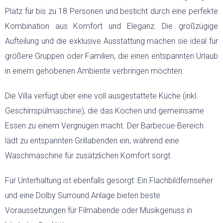
Platz für bis zu 18 Personen und besticht durch eine perfekte
BED & BREAKFAST
Kombination aus Komfort und Eleganz. Die großzügige
Aufteilung und die exklusive Ausstattung machen sie ideal für
SARDINIEN INDIVIDUELL
größere Gruppen oder Familien, die einen entspannten Urlaub
in einem gehobenen Ambiente verbringen möchten.
AKTIV
Die Villa verfügt über eine voll ausgestattete Küche (inkl.
WANDERN
Geschirrspülmaschine), die das Kochen und gemeinsame
Essen zu einem Vergnügen macht. Der Barbecue-Bereich
RADFAHREN
lädt zu entspannten Grillabenden ein, während eine
Waschmaschine für zusätzlichen Komfort sorgt.
KITESURFEN
Für Unterhaltung ist ebenfalls gesorgt: Ein Flachbildfernseher
FEWO
und eine Dolby Surround Anlage bieten beste
Voraussetzungen für Filmabende oder Musikgenuss in
EVENTS