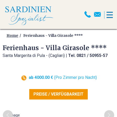
HOME
MOTORRADREISEN
Home
Ferienhaus - Villa Girasole ****
Ferienhaus - Villa Girasole ****
MOTORRADPROGRAMM
Santa Margerita di Pula - (Cagliari) |
Tel. 0821 / 50955-57
MOTORRADTRANSPORT
MOTORRAD ABSCHLUSSFAHRT
ab 4000.00 €
(Pro Zimmer pro Nacht)
2026
SELBSTFAHRER
PREISE / VERFÜGBARKEIT
MOTORRADTOUREN