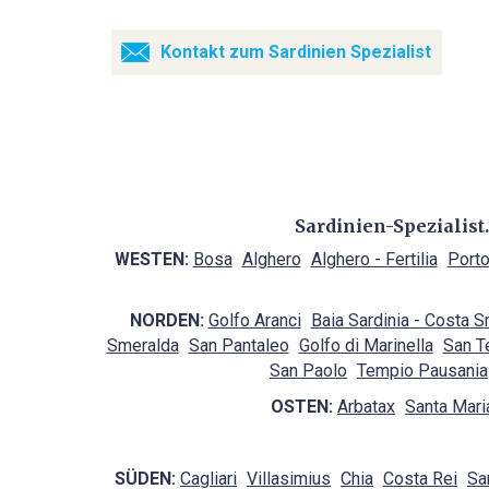
Kontakt zum Sardinien Spezialist
Sardinien-Spezialist
WESTEN:
Bosa
Alghero
Alghero - Fertilia
Porto
NORDEN:
Golfo Aranci
Baia Sardinia - Costa 
Smeralda
San Pantaleo
Golfo di Marinella
San T
San Paolo
Tempio Pausania
OSTEN:
Arbatax
Santa Mari
SÜDEN:
Cagliari
Villasimius
Chia
Costa Rei
Sa