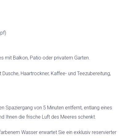
HOCHZEITEN
LAST-MINUTE-ANGEBOTE
SERVICE
pf)
s mit Balkon, Patio oder privatem Garten.
 Dusche, Haartrockner, Kaffee- und Teezubereitung,
en Spaziergang von 5 Minuten entfernt, entlang eines
d Ihnen die frische Luft des Meeres schenkt.
arbenem Wasser erwartet Sie ein exklusiv reservierter