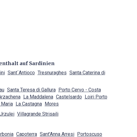
enthalt auf Sardinien
ini
Sant´Antioco
Tresnuraghes
Santa Caterina di
au
Santa Teresa di Gallura
Porto Cervo - Costa
Arzachena
La Maddalena
Castelsardo
Loiri Porto
 Maria
La Castagna
Mores
Urzulei
Villagrande Strisaili
rbonia
Capoterra
Sant'Anna Arresi
Portoscuso