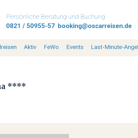
Persönliche Beratung und Buchung
0821 / 50955-57
booking@oscarreisen.de
HOME
MOTORRADREISEN
reisen
Aktiv
FeWo
Events
Last-Minute-Ange
MOTORRADPROGRAMM
MOTORRADTRANSPORT
na ****
MOTORRAD ABSCHLUSSFAHRT 2026
SELBSTFAHRER MOTORRADTOUREN
GEFÜHRTE MOTORRADTOUREN