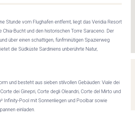
SARDINIEN INDIVIDUELL
ine Stunde vom Flughafen entfernt, liegt das Veridia Resort
AKTIV
e Chia-Bucht und den historischen Torre Saraceno. Der
t und über einen schattigen, fünfminütigen Spazierweg
tet die Südküste Sardiniens unberührte Natur,
WANDERN
RADFAHREN
orm und besteht aus sieben stilvollen Gebäuden: Viale dei
KITESURFEN
 Corte dei Ginepri, Corte degli Oleandri, Corte del Mirto und
² Infinity-Pool mit Sonnenliegen und Poolbar sowie
FEWO
pannen einladen.
EVENTS