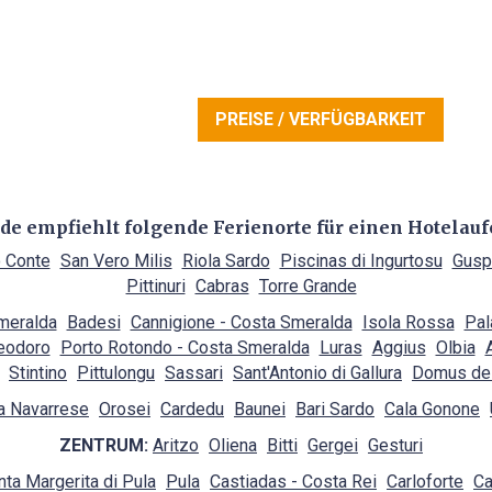
PREISE / VERFÜGBARKEIT
.de empfiehlt folgende Ferienorte für einen Hotelauf
 Conte
San Vero Milis
Riola Sardo
Piscinas di Ingurtosu
Gusp
Pittinuri
Cabras
Torre Grande
Smeralda
Badesi
Cannigione - Costa Smeralda
Isola Rossa
Pal
eodoro
Porto Rotondo - Costa Smeralda
Luras
Aggius
Olbia
Stintino
Pittulongu
Sassari
Sant'Antonio di Gallura
Domus de
a Navarrese
Orosei
Cardedu
Baunei
Bari Sardo
Cala Gonone
ZENTRUM:
Aritzo
Oliena
Bitti
Gergei
Gesturi
nta Margerita di Pula
Pula
Castiadas - Costa Rei
Carloforte
Ca