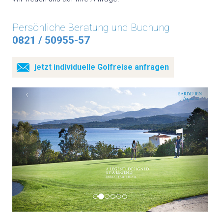
BED & BREAKFAST
Persönliche Beratung und Buchung
0821 / 50955-57
SARDINIEN INDIVIDUELL
jetzt individuelle Golfreise anfragen
AKTIV
‹
›
WANDERN
RADFAHREN
KITESURFEN
FEWO
EVENTS