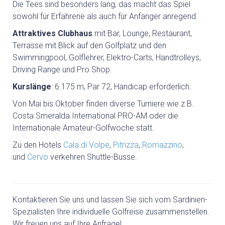
GEFÜHRTE MOTORRADTOUREN
Die Tees sind besonders lang, das macht das Spiel
sowohl für Erfahrene als auch für Anfänger anregend.
GOLF
Attraktives Clubhaus
mit Bar, Lounge, Restaurant,
Terrasse mit Blick auf den Golfplatz und den
Swimmingpool, Golflehrer, Elektro-Carts, Handtrolleys,
GOLFPLÄTZE
Driving Range und Pro Shop.
Kurslänge
: 6.175 m, Par 72, Handicap erforderlich.
GOLFREISEN SARDINIEN
Von Mai bis Oktober finden diverse Turniere wie z.B.
Costa Smeralda International PRO-AM oder die
Internationale Amateur-Golfwoche statt.
GOLFREISEN WELTWEIT
Zu den Hotels
Cala di Volpe
,
Pitrizza
,
Romazzino
,
RUNDREISEN
und
Cervo
verkehren Shuttle-Busse.
MIETWAGEN RUNDREISE
Kontaktieren Sie uns und lassen Sie sich vom Sardinien-
Spezialisten Ihre individuelle Golfreise zusammenstellen.
GRUPPENREISEN
Wir freuen uns auf Ihre Anfrage!