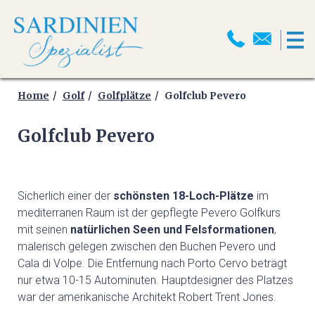
HOME
MOTORRADREISEN
Home
Golf
Golfplätze
Golfclub Pevero
Golfclub Pevero
MOTORRADPROGRAMM
MOTORRADTRANSPORT
Sicherlich einer der
schönsten 18-Loch-Plätze
im
MOTORRAD ABSCHLUSSFAHRT
mediterranen Raum ist der gepflegte Pevero Golfkurs
2026
mit seinen
natürlichen Seen und Felsformationen
,
malerisch gelegen zwischen den Buchen Pevero und
SELBSTFAHRER
Cala di Volpe. Die Entfernung nach Porto Cervo beträgt
MOTORRADTOUREN
nur etwa 10-15 Autominuten. Hauptdesigner des Platzes
war der amerikanische Architekt Robert Trent Jones.