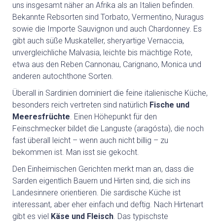
GEFÜHRTE MOTORRADTOUREN
uns insgesamt näher an Afrika als an Italien befinden.
Bekannte Rebsorten sind Torbato, Vermentino, Nuragus
sowie die Importe Sauvignon und auch Chardonney. Es
GOLF
gibt auch süße Muskateller, sheryartige Vernaccia,
unvergleichliche Malvasia, leichte bis mächtige Rote,
etwa aus den Reben Cannonau, Carignano, Monica und
GOLFPLÄTZE
anderen autochthone Sorten.
Überall in Sardinien dominiert die feine italienische Küche,
GOLFREISEN SARDINIEN
besonders reich vertreten sind natürlich
Fische und
Meeresfrüchte
. Einen Höhepunkt für den
Feinschmecker bildet die Languste (aragósta), die noch
GOLFREISEN WELTWEIT
fast überall leicht – wenn auch nicht billig – zu
RUNDREISEN
bekommen ist. Man isst sie gekocht.
Den Einheimischen Gerichten merkt man an, dass die
Sarden eigentlich Bauern und Hirten sind, die sich ins
MIETWAGEN RUNDREISE
Landesinnere orientieren. Die sardische Küche ist
interessant, aber eher einfach und deftig. Nach Hirtenart
gibt es viel
Käse und Fleisch
. Das typischste
GRUPPENREISEN