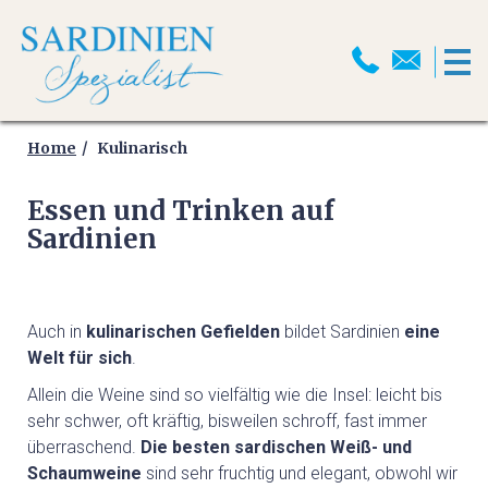
HOME
MOTORRADREISEN
Home
Kulinarisch
Essen und Trinken auf
MOTORRADPROGRAMM
Sardinien
MOTORRADTRANSPORT
MOTORRAD ABSCHLUSSFAHRT
Auch in
kulinarischen Gefielden
bildet Sardinien
eine
2026
Welt für sich
.
SELBSTFAHRER
Allein die Weine sind so vielfältig wie die Insel: leicht bis
MOTORRADTOUREN
sehr schwer, oft kräftig, bisweilen schroff, fast immer
überraschend.
Die besten sardischen Weiß- und
Schaumweine
sind sehr fruchtig und elegant, obwohl wir