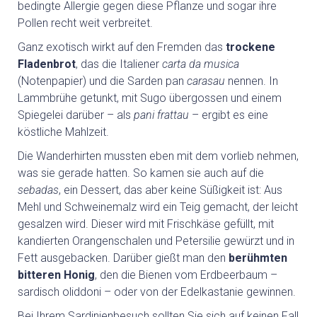
bedingte Allergie gegen diese Pflanze und sogar ihre
Pollen recht weit verbreitet.
HOCHZEITEN
Ganz exotisch wirkt auf den Fremden das
trockene
Fladenbrot
, das die Italiener
carta da musica
LAST-MINUTE-ANGEBOTE
(Notenpapier) und die Sarden pan
carasau
nennen. In
Lammbrühe getunkt, mit Sugo übergossen und einem
SERVICE
Spiegelei darüber – als
pani frattau
– ergibt es eine
köstliche Mahlzeit.
Die Wanderhirten mussten eben mit dem vorlieb nehmen,
was sie gerade hatten. So kamen sie auch auf die
sebadas
, ein Dessert, das aber keine Süßigkeit ist: Aus
Mehl und Schweinemalz wird ein Teig gemacht, der leicht
gesalzen wird. Dieser wird mit Frischkäse gefüllt, mit
kandierten Orangenschalen und Petersilie gewürzt und in
Fett ausgebacken. Darüber gießt man den
berühmten
bitteren Honig
, den die Bienen vom Erdbeerbaum –
sardisch oliddoni – oder von der Edelkastanie gewinnen.
Bei Ihrem Sardinienbesuch sollten Sie sich auf keinen Fall