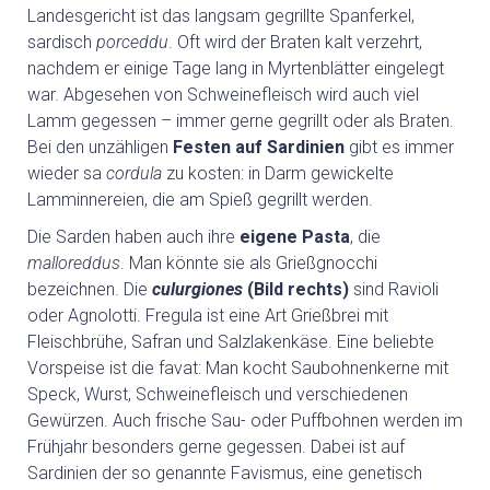
Landesgericht ist das langsam gegrillte Spanferkel,
BED & BREAKFAST
sardisch
porceddu
. Oft wird der Braten kalt verzehrt,
nachdem er einige Tage lang in Myrtenblätter eingelegt
war. Abgesehen von Schweinefleisch wird auch viel
SARDINIEN INDIVIDUELL
Lamm gegessen – immer gerne gegrillt oder als Braten.
Bei den unzähligen
Festen auf Sardinien
gibt es immer
AKTIV
wieder sa
cordula
zu kosten: in Darm gewickelte
Lamminnereien, die am Spieß gegrillt werden.
WANDERN
Die Sarden haben auch ihre
eigene Pasta
, die
malloreddus
. Man könnte sie als Grießgnocchi
bezeichnen. Die
culurgiones
(Bild rechts)
sind Ravioli
RADFAHREN
oder Agnolotti. Fregula ist eine Art Grießbrei mit
Fleischbrühe, Safran und Salzlakenkäse. Eine beliebte
Vorspeise ist die favat: Man kocht Saubohnenkerne mit
KITESURFEN
Speck, Wurst, Schweinefleisch und verschiedenen
Gewürzen. Auch frische Sau- oder Puffbohnen werden im
FEWO
Frühjahr besonders gerne gegessen. Dabei ist auf
Sardinien der so genannte Favismus, eine genetisch
EVENTS