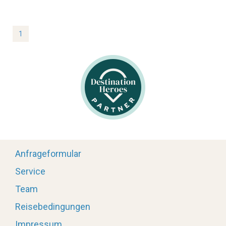
BED & BREAKFAST
1
SARDINIEN INDIVIDUELL
AKTIV
WANDERN
RADFAHREN
Anfrageformular
Service
KITESURFEN
Team
FEWO
Reisebedingungen
EVENTS
Impressum