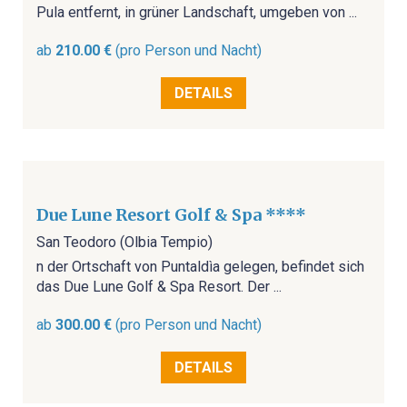
GEFÜHRTE MOTORRADTOUREN
Pula entfernt, in grüner Landschaft, umgeben von ...
ab
210.00 €
(pro Person und Nacht)
GOLF
DETAILS
GOLFPLÄTZE
GOLFREISEN SARDINIEN
Due Lune Resort Golf & Spa ****
GOLFREISEN WELTWEIT
San Teodoro (Olbia Tempio)
n der Ortschaft von Puntaldìa gelegen, befindet sich
RUNDREISEN
das Due Lune Golf & Spa Resort. Der ...
ab
300.00 €
(pro Person und Nacht)
MIETWAGEN RUNDREISE
DETAILS
GRUPPENREISEN