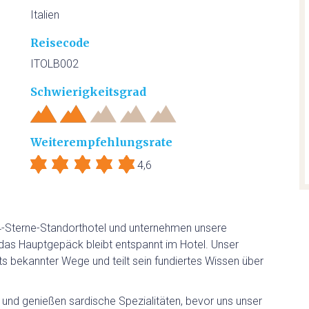
Italien
SARDINIEN INDIVIDUELL
Reisecode
ITOLB002
AKTIV
Schwierigkeitsgrad
WANDERN
Weiterempfehlungsrate
RADFAHREN
4,6
KITESURFEN
-Sterne-Standorthotel und unternehmen unsere
FEWO
as Hauptgepäck bleibt entspannt im Hotel. Unser
its bekannter Wege und teilt sein fundiertes Wissen über
EVENTS
nd genießen sardische Spezialitäten, bevor uns unser