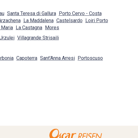
au
Santa Teresa di Gallura
Porto Cervo - Costa
Arzachena
La Maddalena
Castelsardo
Loiri Porto
 Maria
La Castagna
Mores
Urzulei
Villagrande Strisaili
rbonia
Capoterra
Sant'Anna Arresi
Portoscuso