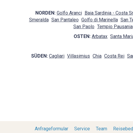
NORDEN:
Golfo Aranci
Baia Sardinia - Costa 
Smeralda
San Pantaleo
Golfo di Marinella
San T
San Paolo
Tempio Pausania
OSTEN:
Arbatax
Santa Mari
SÜDEN:
Cagliari
Villasimius
Chia
Costa Rei
Sa
Anfrageformular
Service
Team
Reisebed