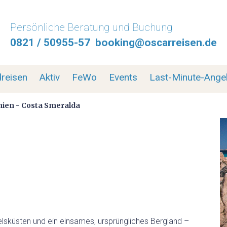
Persönliche Beratung und Buchung
0821 / 50955-57
booking@oscarreisen.de
HOME
MOTORRADREISEN
reisen
Aktiv
FeWo
Events
Last-Minute-Ange
MOTORRADPROGRAMM
nien - Costa Smeralda
MOTORRADTRANSPORT
MOTORRAD ABSCHLUSSFAHRT 2026
SELBSTFAHRER MOTORRADTOUREN
GEFÜHRTE MOTORRADTOUREN
elsküsten und ein einsames, ursprüngliches Bergland –