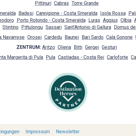
Pittinuri
Cabras
Torre Grande
Smeralda
Badesi
Cannigione - Costa Smeralda
Isola Rossa
Pal
eodoro
Porto Rotondo - Costa Smeralda
Luras
Aggius
Olbia
Stintino
Pittulongu
Sassari
Sant'Antonio di Gallura
Domus de
a Navarrese
Orosei
Cardedu
Baunei
Bari Sardo
Cala Gonone
ZENTRUM:
Aritzo
Oliena
Bitti
Gergei
Gesturi
nta Margerita di Pula
Pula
Castiadas - Costa Rei
Carloforte
Ca
ingungen
Impressum
Newsletter