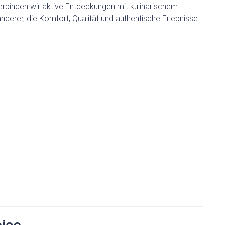
HOCHZEITEN
verbinden wir aktive Entdeckungen mit kulinarischem
erer, die Komfort, Qualität und authentische Erlebnisse
LAST-MINUTE-ANGEBOTE
SERVICE