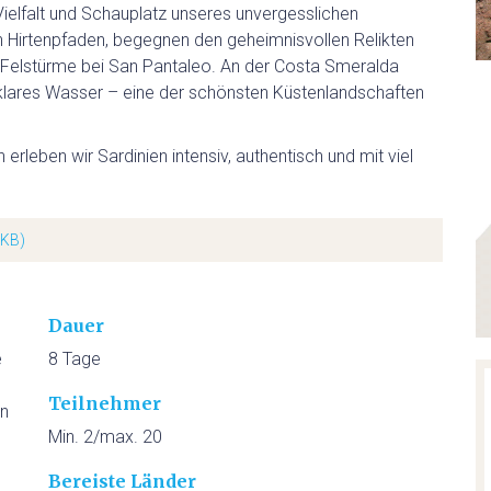
Vielfalt und Schauplatz unseres unvergesslichen
GOLF
 Hirtenpfaden, begegnen den geheimnisvollen Relikten
 Felstürme bei San Pantaleo. An der Costa Smeralda
GOLFPLÄTZE
klares Wasser – eine der schönsten Küstenlandschaften
rleben wir Sardinien intensiv, authentisch und mit viel
GOLFREISEN SARDINIEN
GOLFREISEN WELTWEIT
 KB)
RUNDREISEN
Dauer
MIETWAGEN RUNDREISE
e
8 Tage
Teilnehmer
an
GRUPPENREISEN
Min. 2/max. 20
BED & BREAKFAST
Bereiste Länder