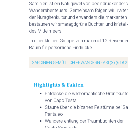
Sardinien ist ein Naturjuwel von beeindruckender 
Wanderabenteuers. Gemeinsam folgen wir uralten
der Nuraghenkultur und erwandern die markanten
bestaunen wir smaragdgrüne Buchten und kristall
des Mittelmeers.
In einer kleinen Gruppe von maximal 12 Reisenden e
Raum für persönliche Eindrücke.
SARDINIEN GEMÜTLICH ERWANDERN - ASI (3)
(618.2
Highlights & Fakten
Entdecke die wildromantische Granitküst
von Capo Testa
Staune über die bizarren Felstürme bei S
Pantaleo
Wandere entlang der Traumbuchten der
Costa Smeralda