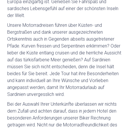
Europa einzigartig ist. Genießen Sie Fahrspaß und
sardisches Lebensgefühl auf einer der schönsten Inseln
BED & BREAKFAST
der Welt.
Unsere Motorradreisen führen über Küsten- und
SARDINIEN INDIVIDUELL
Bergstraßen und dank unserer ausgezeichneten
Ortskenntnis auch in Gegenden abseits ausgetretener
AKTIV
Pfade. Kurven fressen und Serpentinen erklimmen? Oder
lieber die Küste entlang cruisen und die herrliche Aussicht
auf das türkisfarbene Meer genießen? Auf Sardinien
WANDERN
müssen Sie sich nicht entscheiden, denn die Insel hält
beides für Sie bereit. Jede Tour hat ihre Besonderheiten
und kann individuell an Ihre Wünsche und Vorlieben
RADFAHREN
angepasst werden, damit Ihr Motorradurlaub auf
Sardinien unvergesslich wird.
KITESURFEN
Bei der Auswahl Ihrer Unterkünfte überlassen wir nichts
dem Zufall und achten darauf, dass in jedem Hotel den
FEWO
besonderen Anforderungen unserer Biker Rechnung
getragen wird. Nicht nur die Motorradfreundlichkeit des
EVENTS