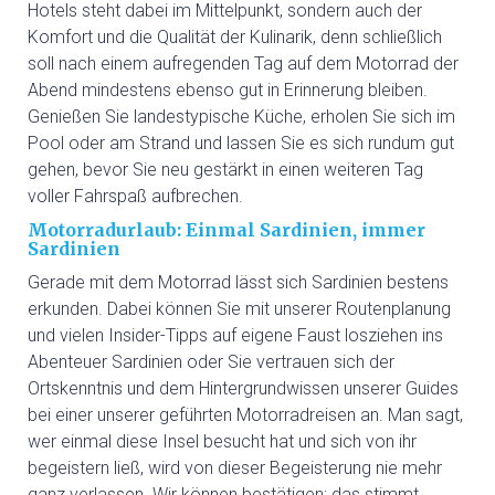
Hotels steht dabei im Mittelpunkt, sondern auch der
Komfort und die Qualität der Kulinarik, denn schließlich
HOCHZEITEN
soll nach einem aufregenden Tag auf dem Motorrad der
Abend mindestens ebenso gut in Erinnerung bleiben.
LAST-MINUTE-ANGEBOTE
Genießen Sie landestypische Küche, erholen Sie sich im
Pool oder am Strand und lassen Sie es sich rundum gut
SERVICE
gehen, bevor Sie neu gestärkt in einen weiteren Tag
voller Fahrspaß aufbrechen.
Motorradurlaub: Einmal Sardinien, immer
Sardinien
Gerade mit dem Motorrad lässt sich Sardinien bestens
erkunden. Dabei können Sie mit unserer Routenplanung
und vielen Insider-Tipps auf eigene Faust losziehen ins
Abenteuer Sardinien oder Sie vertrauen sich der
Ortskenntnis und dem Hintergrundwissen unserer Guides
bei einer unserer geführten Motorradreisen an. Man sagt,
wer einmal diese Insel besucht hat und sich von ihr
begeistern ließ, wird von dieser Begeisterung nie mehr
ganz verlassen. Wir können bestätigen: das stimmt.